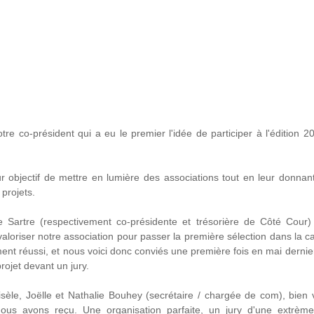
re co-président qui a eu le premier l'idée de participer à l'édition 2
r objectif de mettre en lumière des associations tout en leur donna
 projets. 
le Sartre (respectivement co-présidente et trésorière de Côté Cour) 
valoriser notre association pour passer la première sélection dans la cat
ent réussi, et nous voici donc conviés une première fois en mai dernier
ojet devant un jury.
èle, Joëlle et Nathalie Bouhey (secrétaire / chargée de com), bien v
ous avons reçu. Une organisation parfaite, un jury d'une extrème b