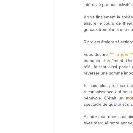
intéressé par nos activi
Arrive finalement la soiré
assure le cours de théâtr
genoux tremblants une nou
5 projets étaient sélectio
Vous décrire 
*** la joie **
manquent forcément. Une j
télé, faisant ainsi parle
reverser une somme import
Et puis, plus précieux en
reconnaissance qui nous 
bénévole. C'était 
un mom
spectacle de qualité et d'
A notre tour, nous souhait
avez marqué notre année