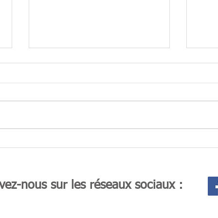
Douce et joyeuse année
Ass
2019
201
vez-nous sur les réseaux sociaux :