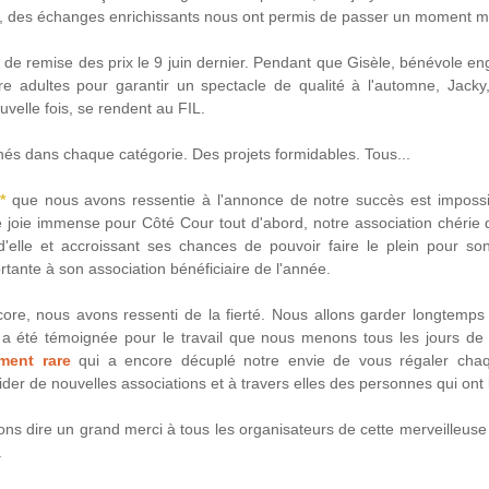
tés, des échanges enrichissants nous ont permis de passer un moment 
e de remise des prix le 9 juin dernier. Pendant que Gisèle, bénévole en
e adultes pour garantir un spectacle de qualité à l'automne, Jacky, 
velle fois, se rendent au FIL. 
nnés dans chaque catégorie. Des projets formidables. Tous...
* 
que nous avons ressentie à l'annonce de notre succès est impossi
oie immense pour Côté Cour tout d'abord, notre association chérie qui
r d'elle et accroissant ses chances de pouvoir faire le plein pour so
ante à son association bénéficiaire de l'année. 
core, nous avons ressenti de la fierté. Nous allons garder longtemps
a été témoignée pour le travail que nous menons tous les jours de 
ent rare
 qui a encore décuplé notre envie de vous régaler cha
aider de nouvelles associations et à travers elles des personnes qui ont
ons dire un grand merci à tous les organisateurs de cette merveilleuse 
.