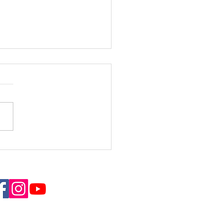
emblée Générale
8