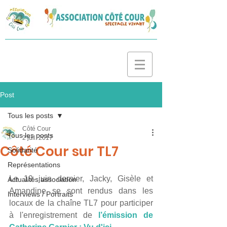
Post
Tous les posts
Côté Cour
Tous les posts
2 juil. 2017
Côté Cour sur TL7
Solidarité
Représentations
Le 19 juin dernier, Jacky, Gisèle et 
Actualités association
Amandine se sont rendus dans les 
Interviews / Portraits
locaux de la chaîne TL7 pour participer 
à l'enregistrement de 
l’émission de 