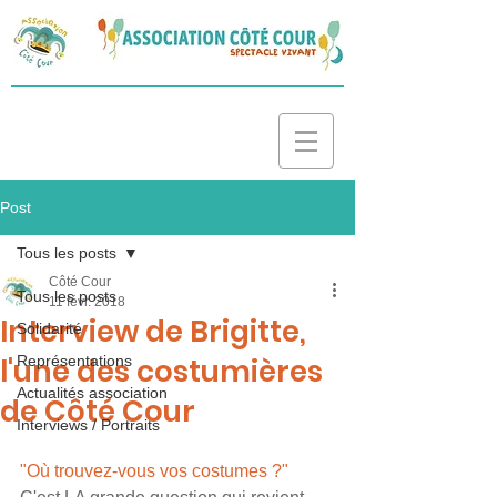
Post
Tous les posts
Côté Cour
Tous les posts
11 févr. 2018
Interview de Brigitte,
Solidarité
l'une des costumières
Représentations
Actualités association
de Côté Cour
Interviews / Portraits
"Où trouvez-vous vos costumes ?" 