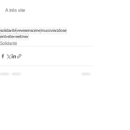
A très vite
solidarité
revesenscene
mucoviscidose
entreterreetmer
Solidarité
Voir tout
Posts récents