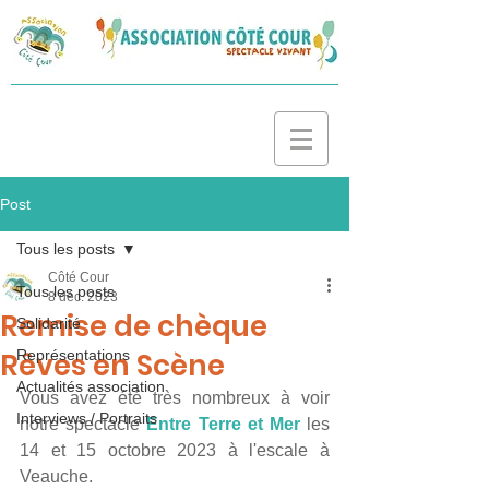
Post
Tous les posts
Côté Cour
Tous les posts
8 déc. 2023
Remise de chèque
Solidarité
Rêves en Scène
Représentations
Actualités association
Vous avez été très nombreux à voir 
Interviews / Portraits
notre spectacle 
Entre Terre et Mer 
les 
14 et 15 octobre 2023 à l'escale à 
Veauche.